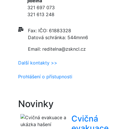
jídelna
321 697 073
321 613 248
Fax: IČO: 61883328
Datová schránka: 544mnn6
Email: reditelna@zskncl.cz
Další kontakty >>
Prohlášení o přístupnosti
Novinky
Cvičná
evakuace