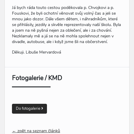
Já bych ráda touto cestou poděkovala p. Chvojkovi a p.
Fouskovi, že byli ochotní věnovat svůj volný čas a jeli se
mnou jako dozor. Dále všem dětem, i náhradníkům, které
se přihlásily, jezdily a skvěle reprezentovaly naší školu. Byla
a jsem na ně pyšná nejen za oblečení, ale i za chování.
Nezklamaly mě a já se na ně mohla spolehnout nejen v
divadle, autobuse, ale i když jsme šli na občerstvení.
Děkuji. Libuše Mervardová
Fotogalerie / KMD
Do fotogalerie
← zpět na seznam článků