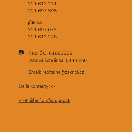
321 613 231
321 697 595
jídelna
321 697 073
321 613 248
Fax: IČO: 61883328
Datová schránka: 544mnn6
Email: reditelna@zskncl.cz
Další kontakty >>
Prohlášení o přístupnosti