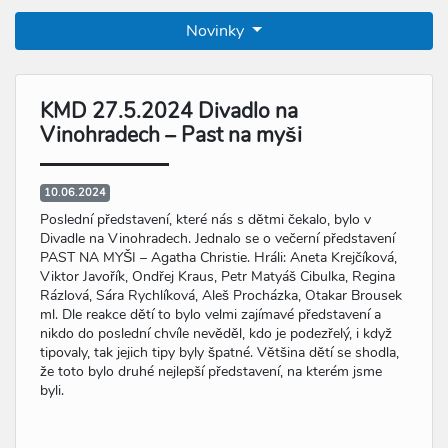
Novinky
KMD 27.5.2024 Divadlo na
Vinohradech – Past na myši
10.06.2024
Poslední představení, které nás s dětmi čekalo, bylo v
Divadle na Vinohradech. Jednalo se o večerní představení
PAST NA MYŠI – Agatha Christie. Hráli: Aneta Krejčíková,
Viktor Javořík, Ondřej Kraus, Petr Matyáš Cibulka, Regina
Rázlová, Sára Rychlíková, Aleš Procházka, Otakar Brousek
ml. Dle reakce dětí to bylo velmi zajímavé představení a
nikdo do poslední chvíle nevěděl, kdo je podezřelý, i když
tipovaly, tak jejich tipy byly špatné. Většina dětí se shodla,
že toto bylo druhé nejlepší představení, na kterém jsme
byli.