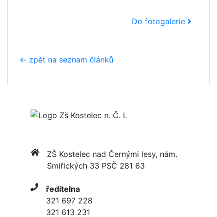
Do fotogalerie
← zpět na seznam článků
ZŠ Kostelec nad Černými lesy, nám.
Smiřických 33 PSČ 281 63
ředitelna
321 697 228
321 613 231