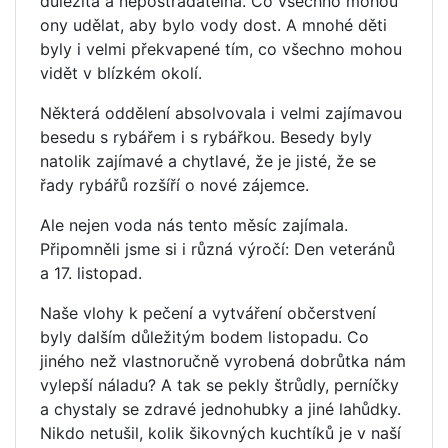
důležitá a nepostradatelná. Co všechno mohou
ony udělat, aby bylo vody dost. A mnohé děti
byly i velmi překvapené tím, co všechno mohou
vidět v blízkém okolí.
Některá oddělení absolvovala i velmi zajímavou
besedu s rybářem i s rybářkou. Besedy byly
natolik zajímavé a chytlavé, že je jisté, že se
řady rybářů rozšíří o nové zájemce.
Ale nejen voda nás tento měsíc zajímala.
Připomněli jsme si i různá výročí: Den veteránů
a 17. listopad.
Naše vlohy k pečení a vytváření občerstvení
byly dalším důležitým bodem listopadu. Co
jiného než vlastnoručně vyrobená dobrůtka nám
vylepší náladu? A tak se pekly štrůdly, perníčky
a chystaly se zdravé jednohubky a jiné lahůdky.
Nikdo netušil, kolik šikovných kuchtíků je v naší