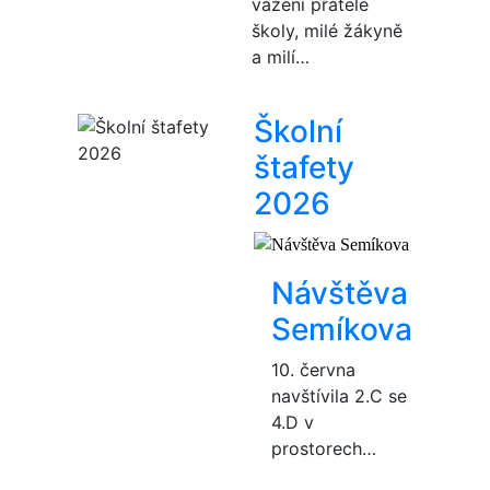
vážení přátelé
školy, milé žákyně
a milí…
Školní
štafety
2026
Návštěva
Semíkova
10. června
navštívila 2.C se
4.D v
prostorech…